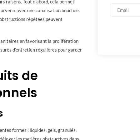
urs raisons. Tout d’abord, cela permet
survenir avec une canalisation bouchée.
s obstructions répétées peuvent
nitaires en favorisant la prolifération
esures d’entretien régulières pour garder
its de
onnels
s
tes formes : liquides, gels, granulés,
 déloger les matières obstructives dans