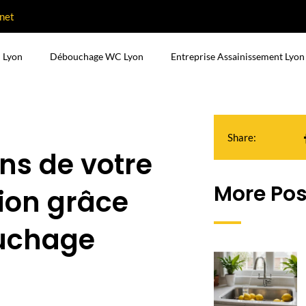
net
 Lyon
Débouchage WC Lyon
Entreprise Assainissement Lyon
Share:
ns de votre
More Pos
ion grâce
ouchage