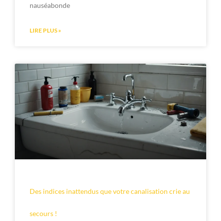
nauséabonde
LIRE PLUS »
Des indices inattendus que votre canalisation crie au
secours !