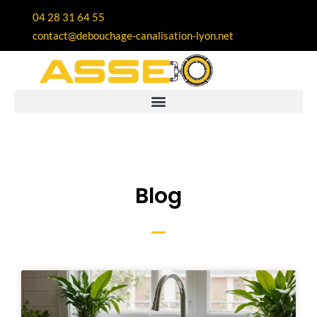
04 28 31 64 55
contact@debouchage-canalisation-lyon.net
Blog