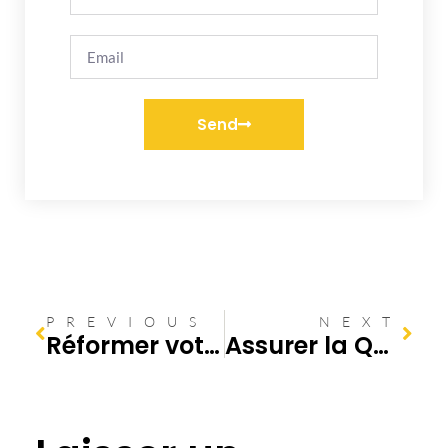
Send
PREVIOUS
NEXT
Réformer votre maison: découvrez l’importance de la canalisation des eaux usées
Assurer la Qualité de Vie dans Votre Maison : Tout Savoir sur le Diagnostic Assainissement