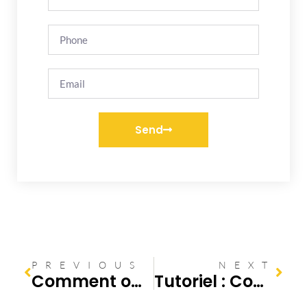
Send
PREVIOUS
NEXT
Comment optimiser le contrôle d’assainissement de votre maison
Tutoriel : Comment déboucher vos canalisations à la maison avec du bicarbonate et du vinaigre