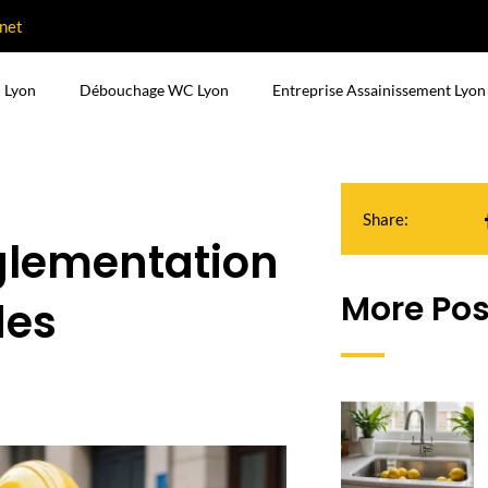
net
 Lyon
Débouchage WC Lyon
Entreprise Assainissement Lyon
Share:
glementation
More Pos
des