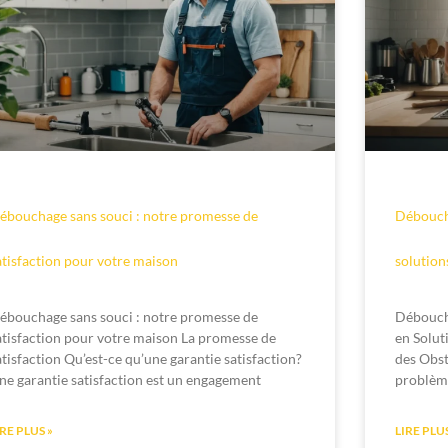
ébouchage sans souci : notre promesse de
Déboucha
atisfaction pour votre maison
solution
ébouchage sans souci : notre promesse de
Débouch
atisfaction pour votre maison La promesse de
en Solut
atisfaction Qu’est-ce qu’une garantie satisfaction?
des Obst
ne garantie satisfaction est un engagement
problème
IRE PLUS »
LIRE PLUS