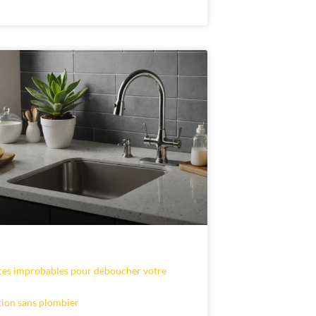
ces improbables pour déboucher votre
tion sans plombier