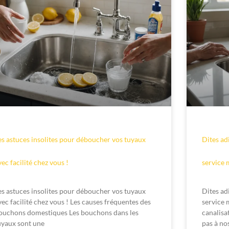
es astuces insolites pour déboucher vos tuyaux
Dites ad
vec facilité chez vous !
service 
es astuces insolites pour déboucher vos tuyaux
Dites ad
vec facilité chez vous ! Les causes fréquentes des
service 
ouchons domestiques Les bouchons dans les
canalisa
uyaux sont une
pas à no