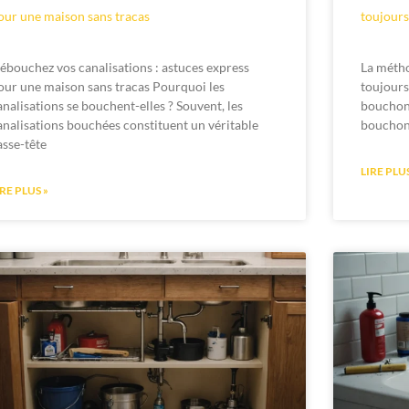
our une maison sans tracas
toujours
ébouchez vos canalisations : astuces express
La métho
our une maison sans tracas Pourquoi les
toujours
analisations se bouchent-elles ? Souvent, les
bouchon
analisations bouchées constituent un véritable
bouchon
asse-tête
LIRE PLUS
IRE PLUS »