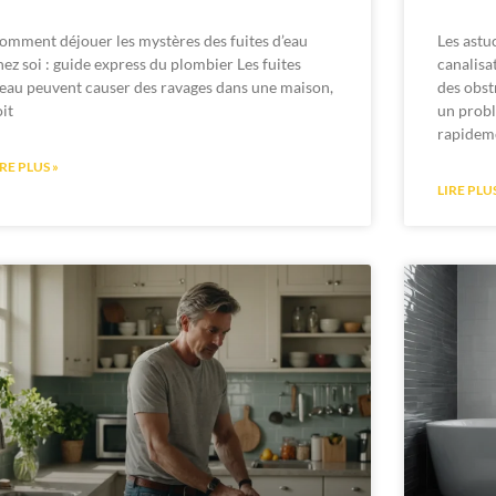
omment déjouer les mystères des fuites d’eau
Les astu
hez soi : guide express du plombier Les fuites
canalisa
’eau peuvent causer des ravages dans une maison,
des obst
oit
un probl
rapidem
IRE PLUS »
LIRE PLUS