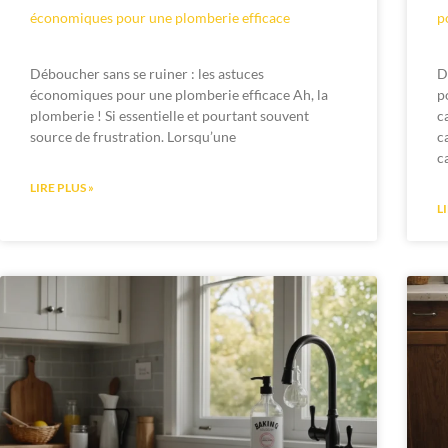
économiques pour une plomberie efficace
p
Déboucher sans se ruiner : les astuces
D
économiques pour une plomberie efficace Ah, la
p
plomberie ! Si essentielle et pourtant souvent
c
source de frustration. Lorsqu’une
c
c
LIRE PLUS »
L