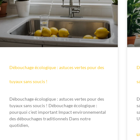
Débouchage écologique : astuces vertes pour des
D
tuyaux sans soucis !
s
Débouchage écologique : astuces vertes pour des
D
tuyaux sans soucis ! Débouchage écologique :
s
pourquoi c’est important Impact environnemental
s
des débouchages traditionnels Dans notre
U
quotidien,
L