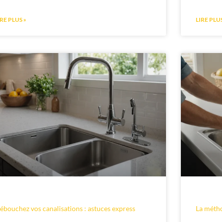
IRE PLUS »
LIRE PLUS
ébouchez vos canalisations : astuces express
La métho