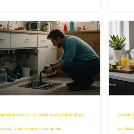
omment déjouer les mystères des fuites d’eau
Les astu
hez soi : guide express du plombier
canalisa