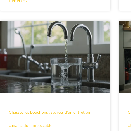
LIRE PLUS »
Chassez les bouchons : secrets d’un entretien
C
canalisation impeccable !
c