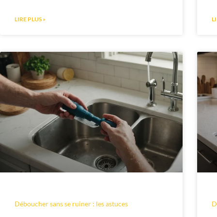
LIRE PLUS »
L
Déboucher sans se ruiner : les astuces
D