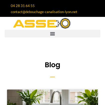
04 28 31 64 55
contact@debouchage-canalisation-lyon.net
Blog