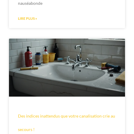
nauséabonde
LIRE PLUS »
Des indices inattendus que votre canalisation crie au
secours !