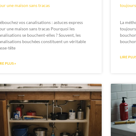
our une maison sans tracas
toujours
ébouchez vos canalisations : astuces express
La métho
our une maison sans tracas Pourquoi les
toujours
analisations se bouchent-elles ? Souvent, les
bouchon
analisations bouchées constituent un véritable
bouchon
asse-tête
LIRE PLUS
IRE PLUS »