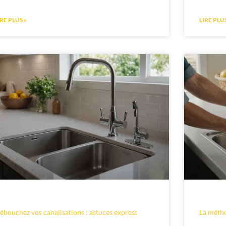
IRE PLUS »
LIRE PLUS
ébouchez vos canalisations : astuces express
La métho