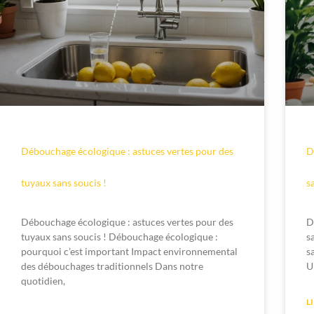
Débouchage écologique : astuces vertes pour des
D
tuyaux sans soucis !
s
Débouchage écologique : astuces vertes pour des
D
tuyaux sans soucis ! Débouchage écologique :
s
pourquoi c’est important Impact environnemental
s
des débouchages traditionnels Dans notre
U
quotidien,
L