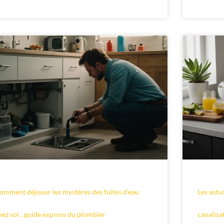
omment déjouer les mystères des fuites d’eau
Les astu
hez soi : guide express du plombier
canalisa