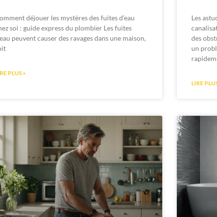
omment déjouer les mystères des fuites d’eau
Les astu
hez soi : guide express du plombier Les fuites
canalisa
’eau peuvent causer des ravages dans une maison,
des obst
oit
un probl
rapidem
IRE PLUS »
LIRE PLUS