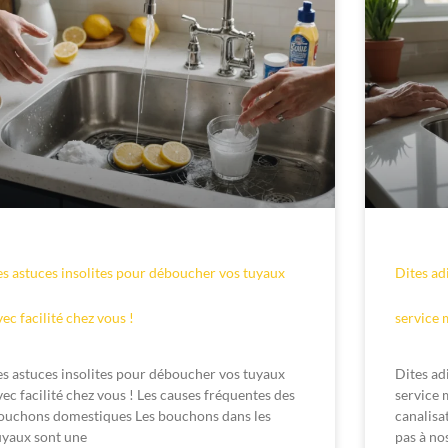
es astuces insolites pour déboucher vos tuyaux
Dites ad
vec facilité chez vous !
service 
es astuces insolites pour déboucher vos tuyaux
Dites ad
vec facilité chez vous ! Les causes fréquentes des
service 
ouchons domestiques Les bouchons dans les
canalisa
uyaux sont une
pas à no