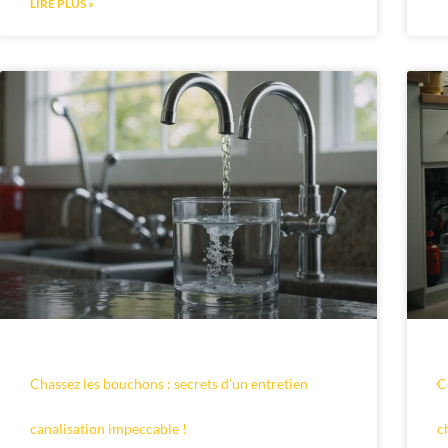
LIRE PLUS »
Chassez les bouchons : secrets d’un entretien
C
canalisation impeccable !
c