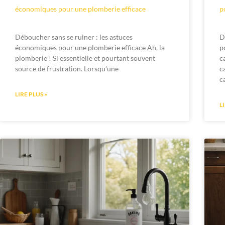
économiques pour une plomberie efficace
p
Déboucher sans se ruiner : les astuces
D
économiques pour une plomberie efficace Ah, la
p
plomberie ! Si essentielle et pourtant souvent
c
source de frustration. Lorsqu’une
c
c
LIRE PLUS »
L