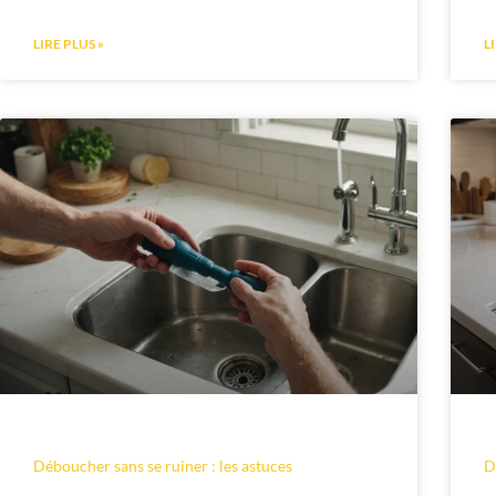
LIRE PLUS »
L
Déboucher sans se ruiner : les astuces
D