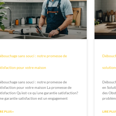
ébouchage sans souci : notre promesse de
Déboucha
atisfaction pour votre maison
solution
ébouchage sans souci : notre promesse de
Débouch
atisfaction pour votre maison La promesse de
en Solut
atisfaction Qu’est-ce qu’une garantie satisfaction?
des Obst
ne garantie satisfaction est un engagement
problème
IRE PLUS »
LIRE PLUS