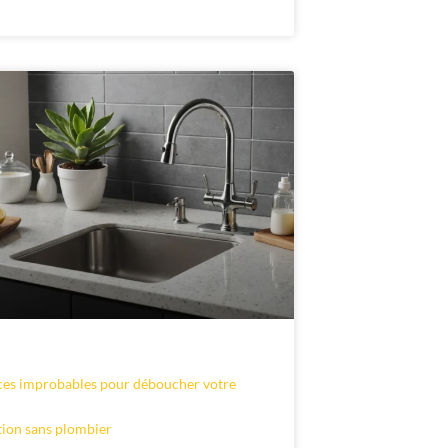
ces improbables pour déboucher votre
tion sans plombier