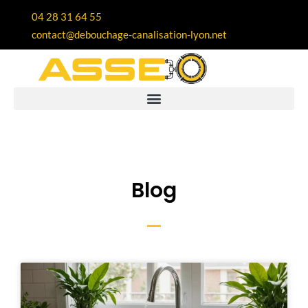
04 28 31 64 55
contact@debouchage-canalisation-lyon.net
Blog