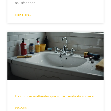
nauséabonde
LIRE PLUS »
Des indices inattendus que votre canalisation crie au
secours !